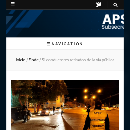
APSV
Subsecretaria de Seguridad Vial
NAVIGATION
Chubut
Inicio
/
Finde
/
51 conductores retirados de la vía pública