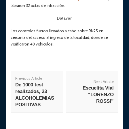
labraron 32 actas de infracción.
Dolavon
Los controles fueron llevados a cabo sobre RN25 en
cercania del acceso al ingreso de la localidad, donde se
verificaron 48 vehículos.
Post
Previous Article
Navigation
Next Article
De 1000 test
Escuelita Vial
realizados, 23
“LORENZO
ALCOHOLEMIAS
ROSSI”
POSITIVAS