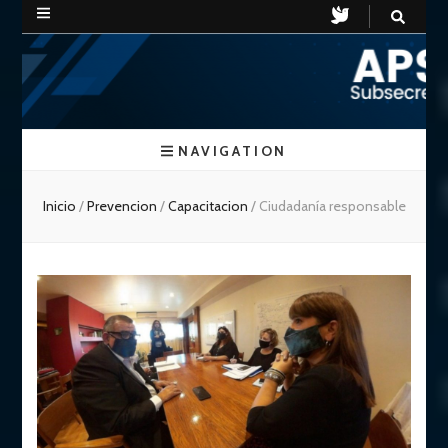
APSV
Subsecretaria de Seguridad Vial
NAVIGATION
Chubut
Inicio
/
Prevencion
/
Capacitacion
/
Ciudadanía responsable