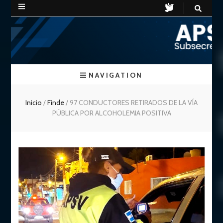
APSV
Subsecretaria de Seguridad Vial
NAVIGATION
Chubut
Inicio
/
Finde
/
97 CONDUCTORES RETIRADOS DE LA VÍA
PÚBLICA POR ALCOHOLEMIA POSITIVA