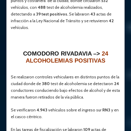
puntos y costanera de la ciudad, donde circularon
532
vehículos, con
488
test de alcoholemia realizados,
detectando a
39 test positivos.
Se labraron
43
actas de
infracción a la Ley Nacional de Tránsito y se retuvieron
42
vehículos.
COMODORO RIVADAVIA –>
24
ALCOHOLEMIAS POSITIVAS
Se realizaron controles vehiculares en distintos puntos de la
ciudad donde de
380
test de alcoholemia se detectaron
24
conductores conduciendo bajo efectos de alcohol y de esta
manera fueron retirados de la vía pública.
Se verificaron
4.943
vehículos sobre el ingreso sur
RN3
y en
el casco céntrico.
En las tareas de fiscalización se labraron
109
actas de