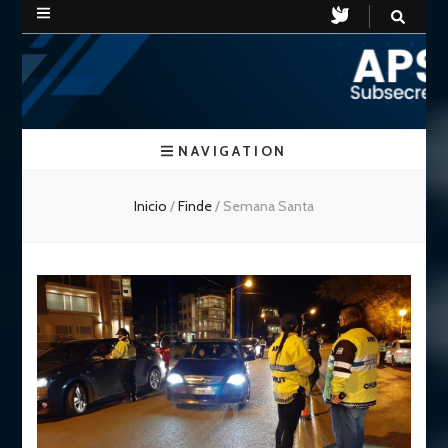
APSV
Subsecretaria de Seguridad Vial
NAVIGATION
Chubut
Inicio
/
Finde
/
Semana Santa