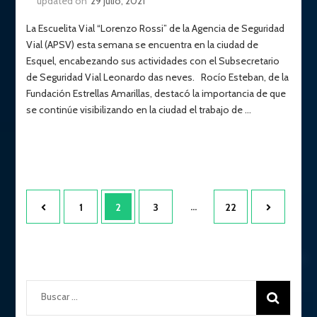
updated on
29 julio, 2021
La Escuelita Vial “Lorenzo Rossi” de la Agencia de Seguridad
Vial (APSV) esta semana se encuentra en la ciudad de
Esquel, encabezando sus actividades con el Subsecretario
de Seguridad Vial Leonardo das neves. Rocío Esteban, de la
Fundación Estrellas Amarillas, destacó la importancia de que
se continúe visibilizando en la ciudad el trabajo de …
Paginación
Page
Page
Page
…
Page
1
2
3
22
de
entradas
Buscar: