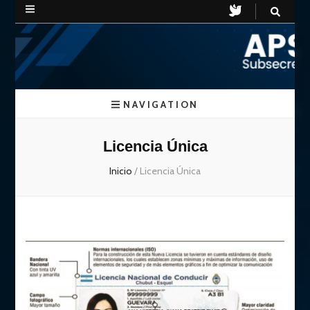
APSV
Subsecretaria de Seguridad Vial
NAVIGATION
Chubut
Licencia Única
Inicio
/
Licencia Única