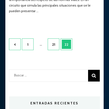
circuito que simula las principales situaciones que se le
pueden presentar …
Paginación
Page
…
Page
Page
1
21
22
de
entradas
Buscar:
ENTRADAS RECIENTES