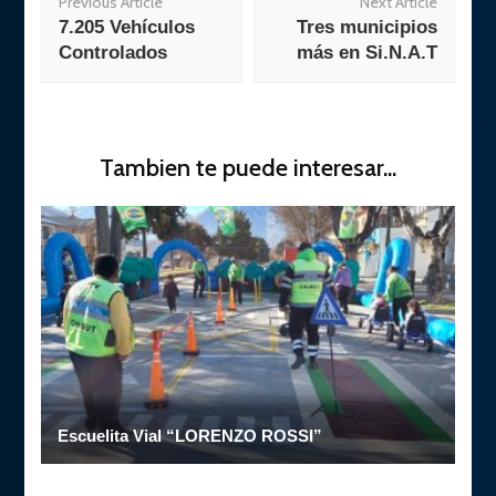
Previous Article
Next Article
Navigation
7.205 Vehículos
Tres municipios
Controlados
más en Si.N.A.T
Tambien te puede interesar...
Escuelita Vial “LORENZO ROSSI”