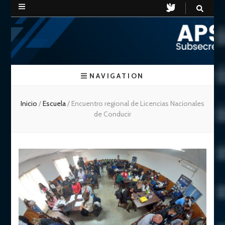
APSV
Subsecretaria de Seguridad Vial
NAVIGATION
Chubut
Inicio
/
Escuela
/
Encuentro regional de Licencias Nacionales
de Conducir