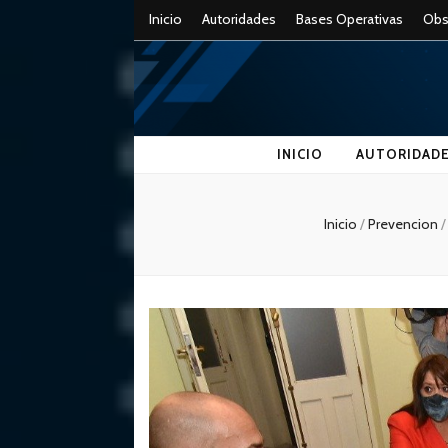
Inicio
Autoridades
Bases Operativas
Obs
APSV 
Subsecretaria de Seguridad Vial
INICIO
AUTORIDAD
Inicio
/
Prevencion
/