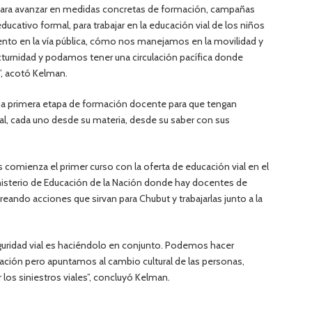
para avanzar en medidas concretas de formación, campañas
ducativo formal, para trabajar en la educación vial de los niños
iento en la vía pública, cómo nos manejamos en la movilidad y
cturnidad y podamos tener una circulación pacífica donde
s”, acotó Kelman.
 primera etapa de formación docente para que tengan
ial, cada uno desde su materia, desde su saber con sus
s comienza el primer curso con la oferta de educación vial en el
nisterio de Educación de la Nación donde hay docentes de
ndo acciones que sirvan para Chubut y trabajarlas junto a la
eguridad vial es haciéndolo en conjunto. Podemos hacer
zación pero apuntamos al cambio cultural de las personas,
los siniestros viales”, concluyó Kelman.