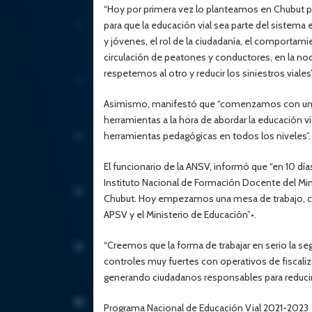
“Hoy por primera vez lo planteamos en Chubut 
para que la educación vial sea parte del sistema e
y jóvenes, el rol de la ciudadanía, el comportam
circulación de peatones y conductores, en la no
respetemos al otro y reducir los siniestros viale
Asimismo, manifestó que “comenzamos con una
herramientas a la hora de abordar la educación v
herramientas pedagógicas en todos los niveles”.
El funcionario de la ANSV, informó que “en 10 día
Instituto Nacional de Formación Docente del Mi
Chubut. Hoy empezamos una mesa de trabajo, crea
APSV y el Ministerio de Educación”•.
“Creemos que la forma de trabajar en serio la s
controles muy fuertes con operativos de fiscali
generando ciudadanos responsables para reducir 
Programa Nacional de Educación Vial 2021-2023