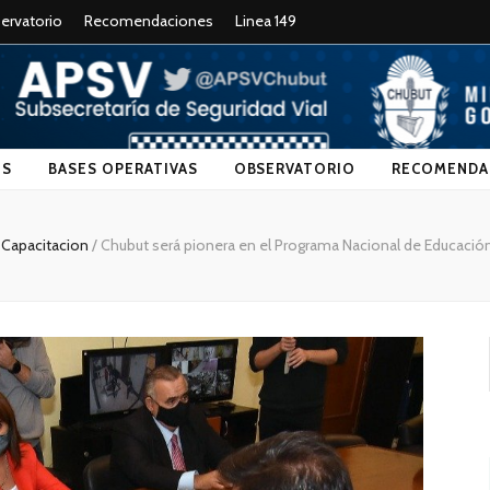
ervatorio
Recomendaciones
Linea 149
Chubut
ES
BASES OPERATIVAS
OBSERVATORIO
RECOMENDA
Capacitacion
/
Chubut será pionera en el Programa Nacional de Educación 